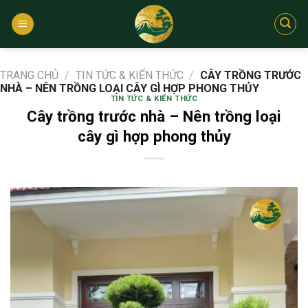
Bỏ
qua
nội
dung
TRANG CHỦ
/
TIN TỨC & KIẾN THỨC
/
CÂY TRỒNG TRƯỚC
NHÀ – NÊN TRỒNG LOẠI CÂY GÌ HỢP PHONG THỦY
TIN TỨC & KIẾN THỨC
Cây trồng trước nhà – Nên trồng loại
cây gì hợp phong thủy