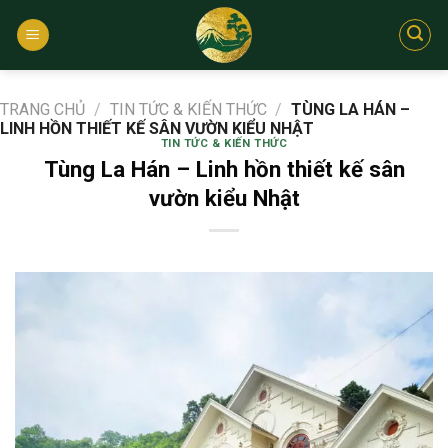
Bỏ
qua
nội
dung
TRANG CHỦ
/
TIN TỨC & KIẾN THỨC
/
TÙNG LA HÁN –
LINH HỒN THIẾT KẾ SÂN VƯỜN KIỂU NHẬT
TIN TỨC & KIẾN THỨC
Tùng La Hán – Linh hồn thiết kế sân
vườn kiểu Nhật