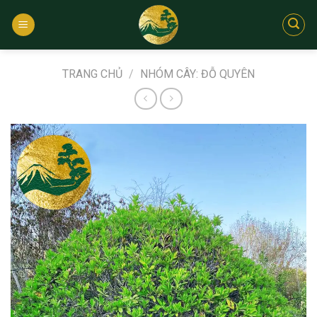
Bỏ
qua
nội
dung
TRANG CHỦ
/
NHÓM CÂY: ĐỖ QUYÊN