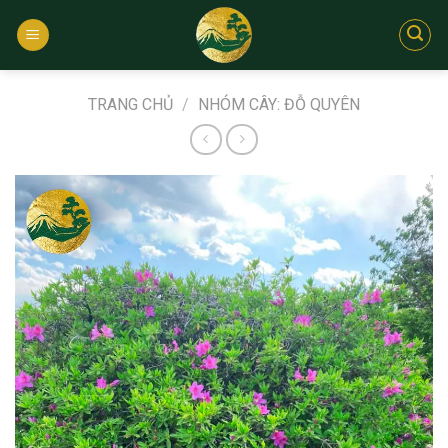
Bỏ
qua
nội
dung
TRANG CHỦ
/
NHÓM CÂY: ĐỖ QUYÊN