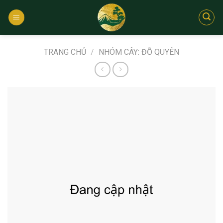
Bỏ
qua
nội
dung
TRANG CHỦ
/
NHÓM CÂY: ĐỖ QUYÊN