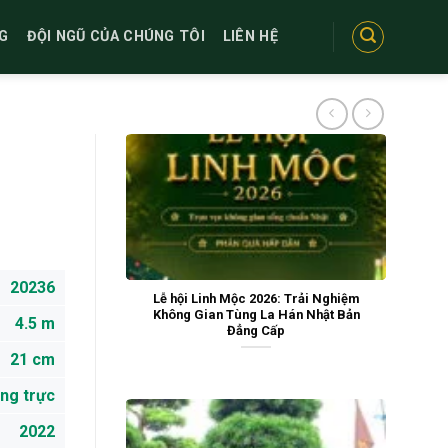
G
ĐỘI NGŨ CỦA CHÚNG TÔI
LIÊN HỆ
20236
Lễ hội Linh Mộc 2026: Trải Nghiệm
Không Gian Tùng La Hán Nhật Bản
4.5 m
Đẳng Cấp
21 cm
ng trực
2022