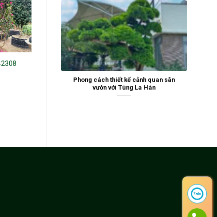
42308
Hoa Trà Đỏ 23237
Hoa trà hồng 221401
Phong cách thiết kế cảnh quan sân
vườn với Tùng La Hán