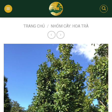
Bỏ
qua
nội
dung
TRANG CHỦ
/
NHÓM CÂY: HOA TRÀ