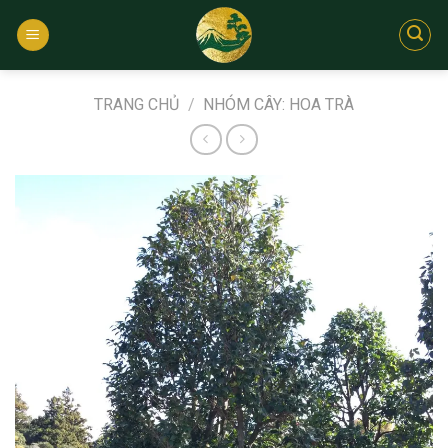
Bỏ
qua
nội
dung
TRANG CHỦ
/
NHÓM CÂY: HOA TRÀ