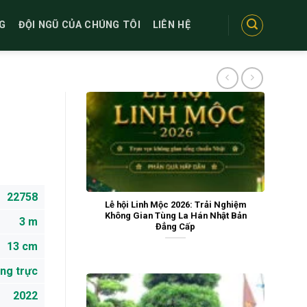
G
ĐỘI NGŨ CỦA CHÚNG TÔI
LIÊN HỆ
22758
Lễ hội Linh Mộc 2026: Trải Nghiệm
Không Gian Tùng La Hán Nhật Bản
3 m
Đẳng Cấp
13 cm
ng trực
2022