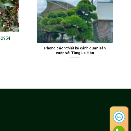
42954
Hoa Trà đỏ w665
Hoa trà 221405
Phong cách thiết kế cảnh quan sân
vườn với Tùng La Hán