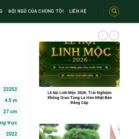
G
ĐỘI NGŨ CỦA CHÚNG TÔI
LIÊN HỆ
23252
Lễ hội Linh Mộc 2026: Trải Nghiệm
Không Gian Tùng La Hán Nhật Bản
4.5 m
Đẳng Cấp
27 cm
ng trực
2022