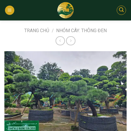
Bỏ
qua
nội
dung
TRANG CHỦ
/
NHÓM CÂY: THÔNG ĐEN