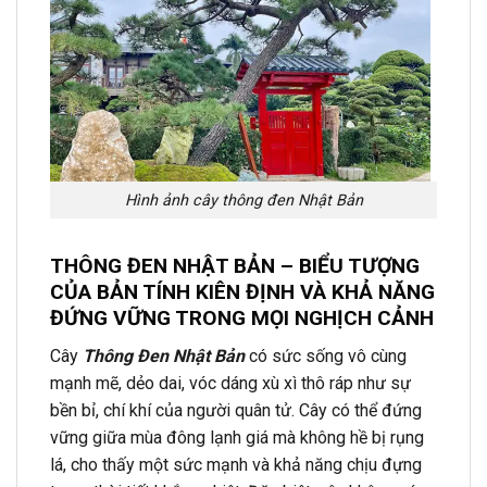
Hình ảnh cây thông đen Nhật Bản
THÔNG ĐEN NHẬT BẢN – BIỂU TƯỢNG
CỦA BẢN TÍNH KIÊN ĐỊNH VÀ KHẢ NĂNG
ĐỨNG VỮNG TRONG MỌI NGHỊCH CẢNH
Cây
Thông Đen Nhật Bản
có sức sống vô cùng
mạnh mẽ, dẻo dai, vóc dáng xù xì thô ráp như sự
bền bỉ, chí khí của người quân tử. Cây có thể đứng
vững giữa mùa đông lạnh giá mà không hề bị rụng
lá, cho thấy một sức mạnh và khả năng chịu đựng