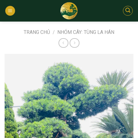
Bỏ
qua
nội
dung
TRANG CHỦ
/
NHÓM CÂY: TÙNG LA HÁN