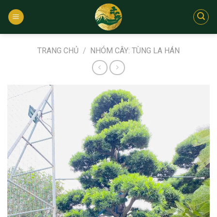
Bỏ
qua
nội
dung
TRANG CHỦ
/
NHÓM CÂY: TÙNG LA HÁN