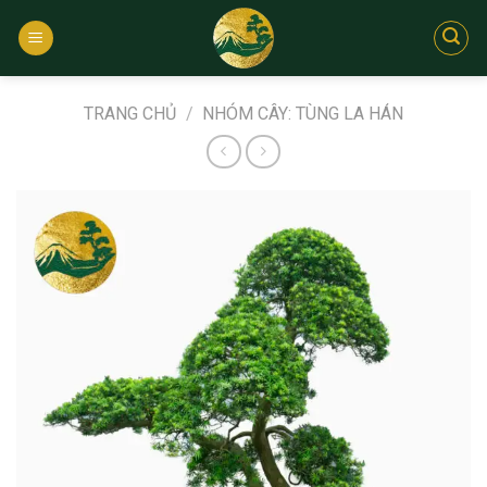
Bỏ
qua
nội
dung
TRANG CHỦ
/
NHÓM CÂY: TÙNG LA HÁN