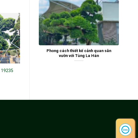
Phong cách thiết kế cảnh quan sân
vườn với Tùng La Hán
n 19235
Tùng La Hán 21415
Tùng la hán N60