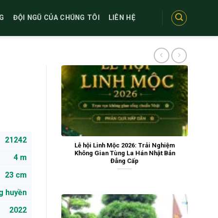
G
ĐỘI NGŨ CỦA CHÚNG TÔI
LIÊN HỆ
21242
Lễ hội Linh Mộc 2026: Trải Nghiệm
Không Gian Tùng La Hán Nhật Bản
4 m
Đẳng Cấp
23 cm
g huyền
2022