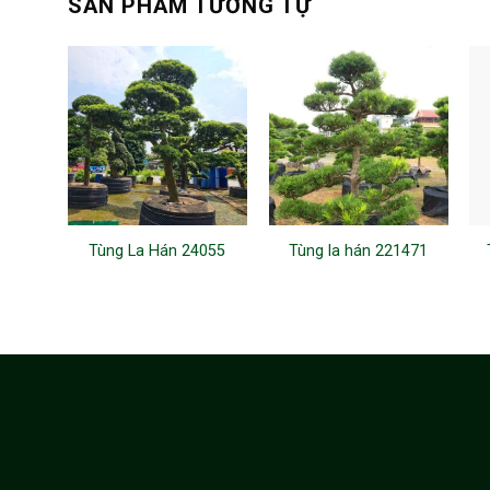
SẢN PHẨM TƯƠNG TỰ
Tùng La Hán 24055
Tùng la hán 221471