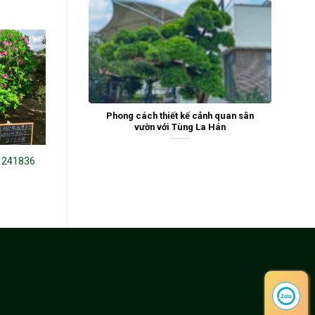
Phong cách thiết kế cảnh quan sân
vườn với Tùng La Hán
 241836
Tùng La Hán 243246
Tùng La Hán 21009