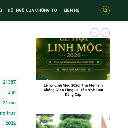
G
ĐỘI NGŨ CỦA CHÚNG TÔI
LIÊN HỆ
21387
Lễ hội Linh Mộc 2026: Trải Nghiệm
Không Gian Tùng La Hán Nhật Bản
3 m
Đẳng Cấp
21 cm
ng trực
2022