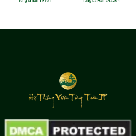
Tùng la hán 19161
Tùng La Hán 242264