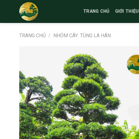
Bỏ
qua
TRANG CHỦ
GIỚI THIỆU
nội
dung
TRANG CHỦ
/
NHÓM CÂY: TÙNG LA HÁN