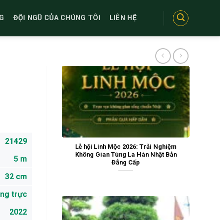
G
ĐỘI NGŨ CỦA CHÚNG TÔI
LIÊN HỆ
21429
Lễ hội Linh Mộc 2026: Trải Nghiệm
Không Gian Tùng La Hán Nhật Bản
5 m
Đẳng Cấp
32 cm
ng trực
2022