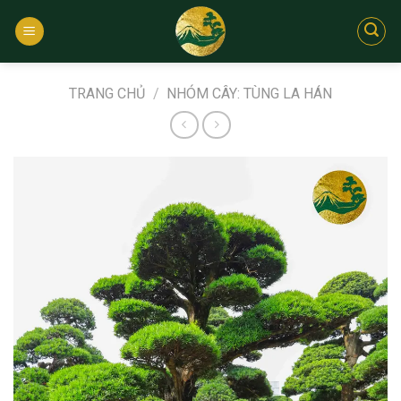
Bỏ
qua
nội
dung
TRANG CHỦ
/
NHÓM CÂY: TÙNG LA HÁN