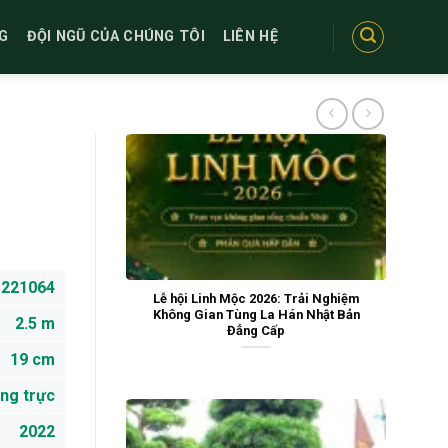
G
ĐỘI NGŨ CỦA CHÚNG TÔI
LIÊN HỆ
221064
Lễ hội Linh Mộc 2026: Trải Nghiệm
Không Gian Tùng La Hán Nhật Bản
2.5 m
Đẳng Cấp
19 cm
ng trực
2022