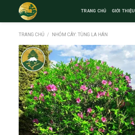
Bỏ
qua
TRANG CHỦ
GIỚI THIỆU
nội
dung
TRANG CHỦ
/
NHÓM CÂY: TÙNG LA HÁN