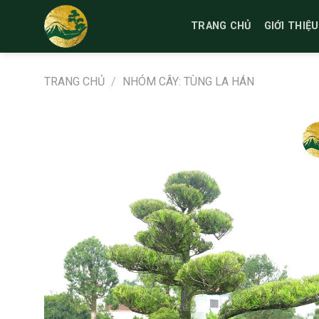
Bỏ
qua
TRANG CHỦ
GIỚI THIỆU
nội
dung
TRANG CHỦ
/
NHÓM CÂY: TÙNG LA HÁN