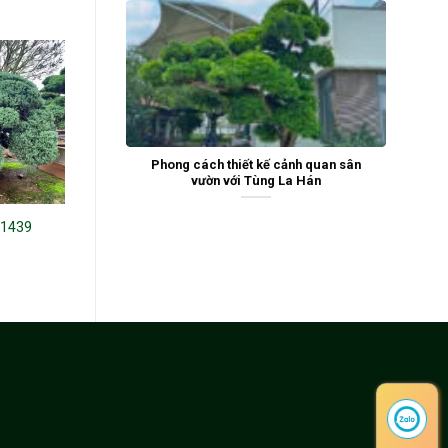
Phong cách thiết kế cảnh quan sân
vườn với Tùng La Hán
21439
Tùng La Hán 24852
Tùng La Hán 243251