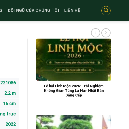
G
ĐỘI NGŨ CỦA CHÚNG TÔI
LIÊN HỆ
221086
Lễ hội Linh Mộc 2026: Trải Nghiệm
Không Gian Tùng La Hán Nhật Bản
2.2 m
Đẳng Cấp
16 cm
ng trực
2022