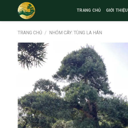
Bỏ
qua
TRANG CHỦ
GIỚI THIỆU
nội
dung
TRANG CHỦ
/
NHÓM CÂY: TÙNG LA HÁN