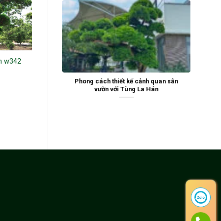
n w342
Tùng la hán 22730
Tùng la hán 20054
Phong cách thiết kế cảnh quan sân
vườn với Tùng La Hán