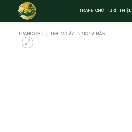
Bỏ
qua
TRANG CHỦ
GIỚI THIỆU
nội
dung
TRANG CHỦ
/
NHÓM CÂY: TÙNG LA HÁN