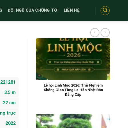
G
ĐỘI NGŨ CỦA CHÚNG TÔI
LIÊN HỆ
221281
Lễ hội Linh Mộc 2026: Trải Nghiệm
Không Gian Tùng La Hán Nhật Bản
3.5 m
Đẳng Cấp
22 cm
ng trực
2022