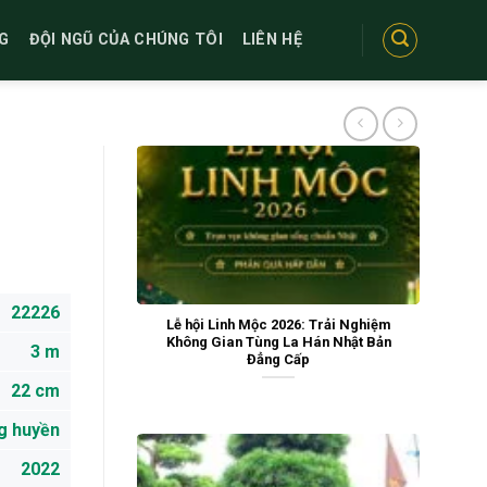
G
ĐỘI NGŨ CỦA CHÚNG TÔI
LIÊN HỆ
22226
Lễ hội Linh Mộc 2026: Trải Nghiệm
Không Gian Tùng La Hán Nhật Bản
3 m
Đẳng Cấp
22 cm
g huyền
2022