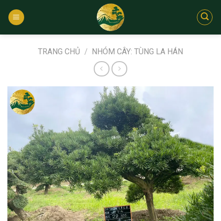
Bỏ
qua
nội
dung
TRANG CHỦ
/
NHÓM CÂY: TÙNG LA HÁN