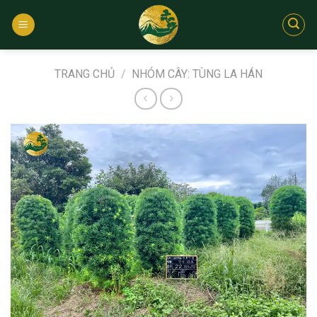
Bỏ
qua
nội
dung
TRANG CHỦ
/
NHÓM CÂY: TÙNG LA HÁN