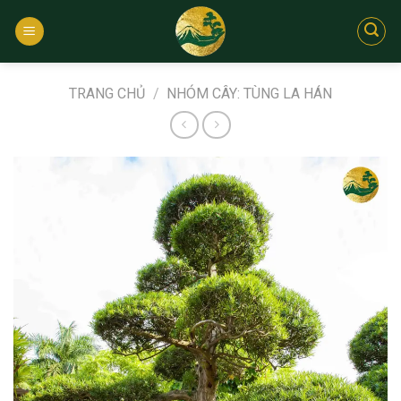
Bỏ
qua
nội
dung
TRANG CHỦ
/
NHÓM CÂY: TÙNG LA HÁN