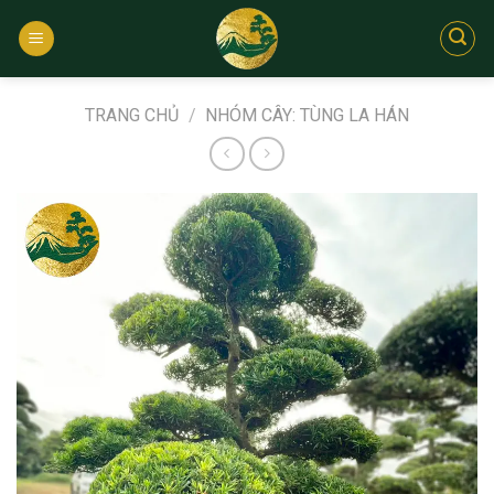
Bỏ
qua
nội
dung
TRANG CHỦ
/
NHÓM CÂY: TÙNG LA HÁN