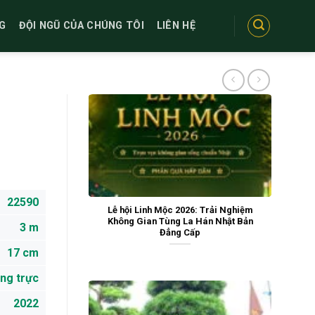
G
ĐỘI NGŨ CỦA CHÚNG TÔI
LIÊN HỆ
22590
Lễ hội Linh Mộc 2026: Trải Nghiệm
Không Gian Tùng La Hán Nhật Bản
3 m
Đẳng Cấp
17 cm
ng trực
2022