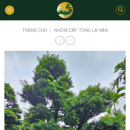
Bỏ
qua
nội
dung
TRANG CHỦ
/
NHÓM CÂY: TÙNG LA HÁN