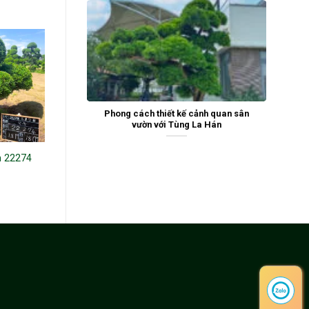
Phong cách thiết kế cảnh quan sân
vườn với Tùng La Hán
n 22274
Tùng La Hán 242056
Tùng La Hán 242655