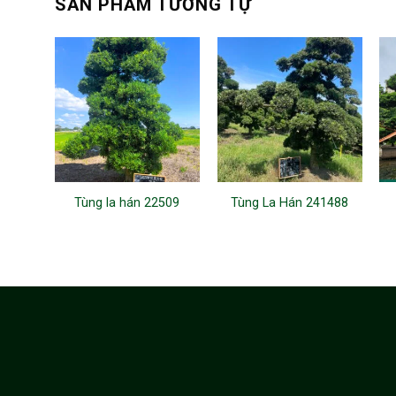
SẢN PHẨM TƯƠNG TỰ
Tùng la hán 22509
Tùng La Hán 241488