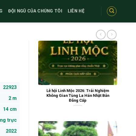
G
ĐỘI NGŨ CỦA CHÚNG TÔI
LIÊN HỆ
22923
Lễ hội Linh Mộc 2026: Trải Nghiệm
Không Gian Tùng La Hán Nhật Bản
2 m
Đẳng Cấp
14 cm
ng trực
2022