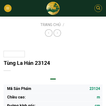
Bỏ
qua
nội
dung
TRANG CHỦ
/
Tùng La Hán 23124
Mã Sản Phẩm
23124
Chiều cao:
m
Đường kính gốc:
cm