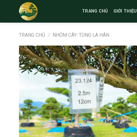
Bỏ
qua
TRANG CHỦ
GIỚI THIỆU
nội
dung
TRANG CHỦ
/
NHÓM CÂY: TÙNG LA HÁN