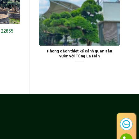
n 22855
Tùng La Hán 24310
Tùng la hán 19158
Phong cách thiết kế cảnh quan sân
vườn với Tùng La Hán