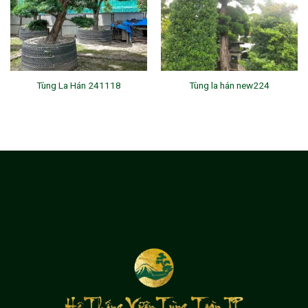
Tùng La Hán 241118
Tùng la hán new224