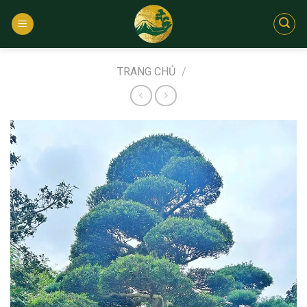
Bỏ
qua
nội
dung
TRANG CHỦ
/