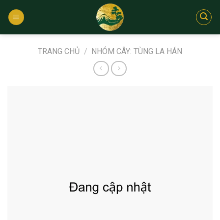
Bỏ
qua
nội
dung
TRANG CHỦ
/
NHÓM CÂY: TÙNG LA HÁN