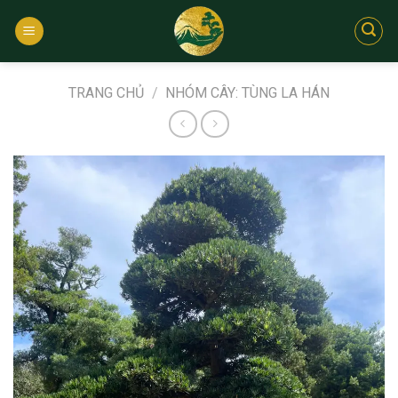
Bỏ
qua
nội
dung
TRANG CHỦ
/
NHÓM CÂY: TÙNG LA HÁN