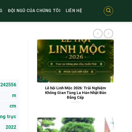
G
ĐỘI NGŨ CỦA CHÚNG TÔI
LIÊN HỆ
242556
Lễ hội Linh Mộc 2026: Trải Nghiệm
Không Gian Tùng La Hán Nhật Bản
m
Đẳng Cấp
cm
ng trực
2022