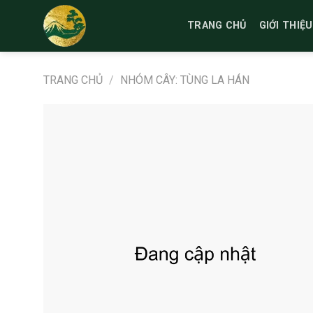
Bỏ
qua
TRANG CHỦ
GIỚI THIỆU
nội
dung
TRANG CHỦ
/
NHÓM CÂY: TÙNG LA HÁN