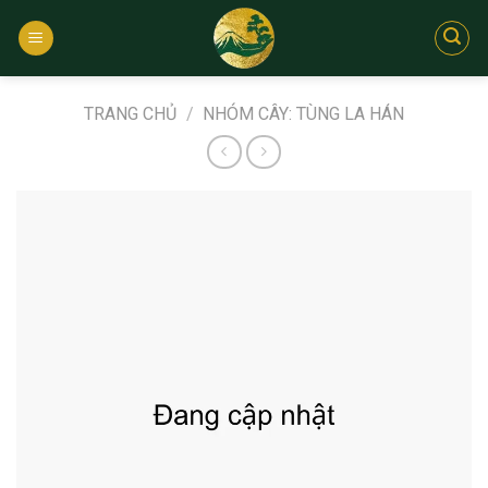
Bỏ
qua
nội
dung
TRANG CHỦ
/
NHÓM CÂY: TÙNG LA HÁN