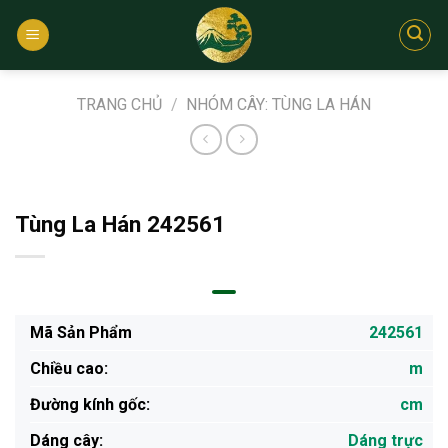
Bỏ
qua
nội
dung
TRANG CHỦ
/
NHÓM CÂY: TÙNG LA HÁN
Tùng La Hán 242561
Mã Sản Phẩm
242561
Chiều cao:
m
Đường kính gốc:
cm
Dáng cây:
Dáng trực