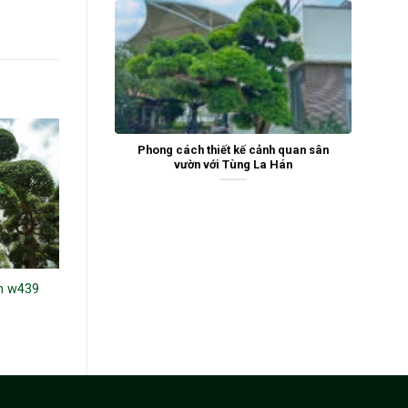
Phong cách thiết kế cảnh quan sân
vườn với Tùng La Hán
n w439
Tùng La Hán 243106
Tùng la hán 22387