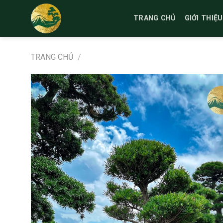
Bỏ
qua
TRANG CHỦ
GIỚI THIỆU
nội
dung
TRANG CHỦ
/