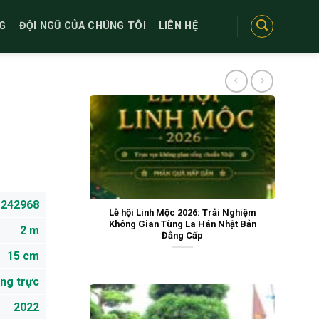
G
ĐỘI NGŨ CỦA CHÚNG TÔI
LIÊN HỆ
242968
Lễ hội Linh Mộc 2026: Trải Nghiệm
Không Gian Tùng La Hán Nhật Bản
2 m
Đẳng Cấp
15 cm
ng trực
2022