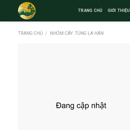
Bỏ
qua
TRANG CHỦ
GIỚI THIỆU
nội
dung
TRANG CHỦ
/
NHÓM CÂY: TÙNG LA HÁN