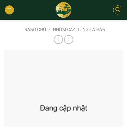
Bỏ
qua
nội
dung
TRANG CHỦ
/
NHÓM CÂY: TÙNG LA HÁN