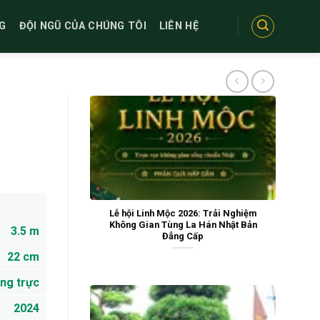
G
ĐỘI NGŨ CỦA CHÚNG TÔI
LIÊN HỆ
Lễ hội Linh Mộc 2026: Trải Nghiệm
Không Gian Tùng La Hán Nhật Bản
3.5 m
Đẳng Cấp
22 cm
ng trực
2024