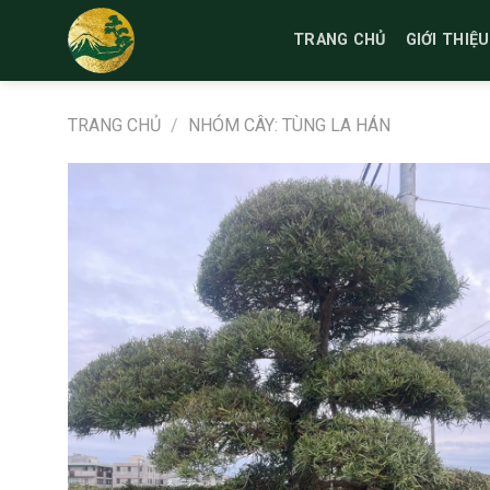
Bỏ
qua
TRANG CHỦ
GIỚI THIỆU
nội
dung
TRANG CHỦ
/
NHÓM CÂY: TÙNG LA HÁN