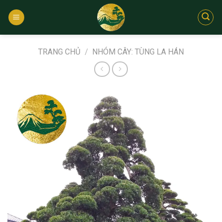
Bỏ
qua
nội
dung
TRANG CHỦ
/
NHÓM CÂY: TÙNG LA HÁN