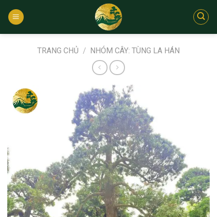
Bỏ
qua
nội
dung
TRANG CHỦ
/
NHÓM CÂY: TÙNG LA HÁN