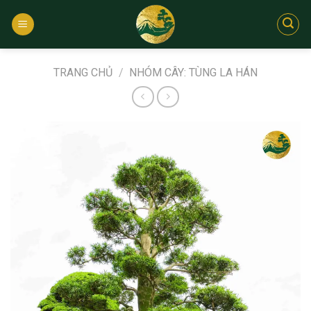
Bỏ
qua
nội
dung
TRANG CHỦ
/
NHÓM CÂY: TÙNG LA HÁN