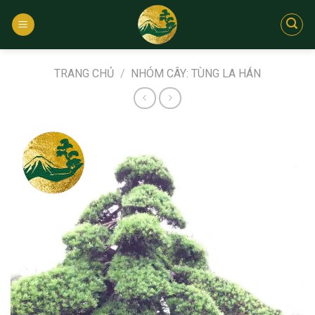
Bỏ
qua
nội
dung
TRANG CHỦ
/
NHÓM CÂY: TÙNG LA HÁN